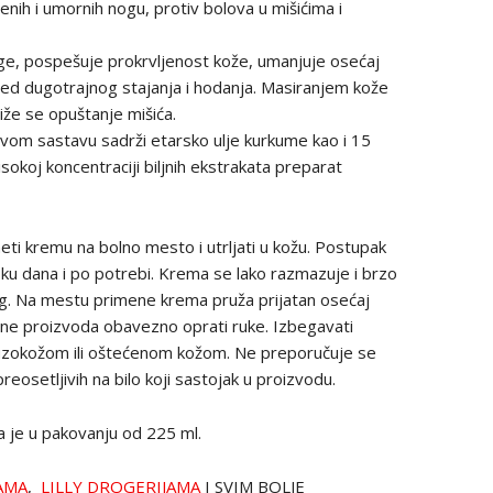
nih i umornih nogu, protiv bolova u mišićima i
, pospešuje prokrvljenost kože, umanjuje osećaj
led dugotrajnog stajanja i hodanja. Masiranjem kože
iže se opuštanje mišića.
om sastavu sadrži etarsko ulje kurkume kao i 15
visokoj koncentraciji biljnih ekstrakata preparat
ti kremu na bolno mesto i utrljati u kožu. Postupak
oku dana i po potrebi. Krema se lako razmazuje i brzo
rag. Na mestu primene krema pruža prijatan osećaj
ene proizvoda obavezno oprati ruke. Izbegavati
luzokožom ili oštećenom kožom. Ne preporučuje se
osetljivih na bilo koji sastojak u proizvodu.
e u pakovanju od 225 ml.
AMA
,
LILLY DROGERIJAMA
I SVIM BOLJE