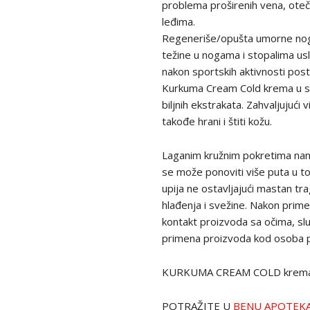
problema proširenih vena, oteče
leđima.
Regeneriše/opušta umorne noge
težine u nogama i stopalima us
nakon sportskih aktivnosti post
Kurkuma Cream Cold krema u sv
biljnih ekstrakata. Zahvaljujući 
takođe hrani i štiti kožu.
Laganim kružnim pokretima nane
se može ponoviti više puta u t
upija ne ostavljajući mastan t
hlađenja i svežine. Nakon prim
kontakt proizvoda sa očima, s
primena proizvoda kod osoba pre
KURKUMA CREAM COLD krema j
POTRAŽITE U
BENU APOTEK