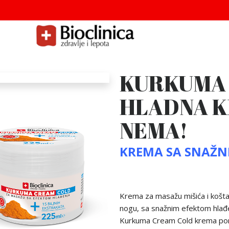
KURKUMA
HLADNA K
NEMA!
KREMA SA SNAŽN
Krema za masažu mišića i koštan
nogu, sa snažnim efektom hlađ
Kurkuma Cream Cold krema pomaž