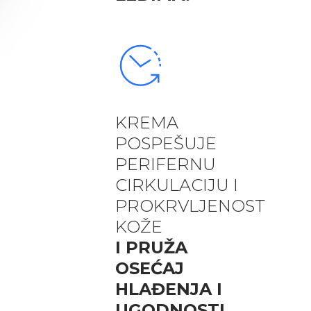
KREMA
POSPEŠUJE
PERIFERNU
CIRKULACIJU I
PROKRVLJENOST
KOŽE
I PRUŽA
OSEĆAJ
HLAĐENJA I
UGODNOSTI.