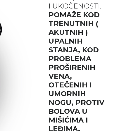
I UKOČENOSTI.
POMAŽE KOD
TRENUTNIH (
AKUTNIH )
UPALNIH
STANJA, KOD
PROBLEMA
PROŠIRENIH
VENA,
OTEČENIH I
UMORNIH
NOGU, PROTIV
BOLOVA U
MIŠIĆIMA I
LEĐIMA.