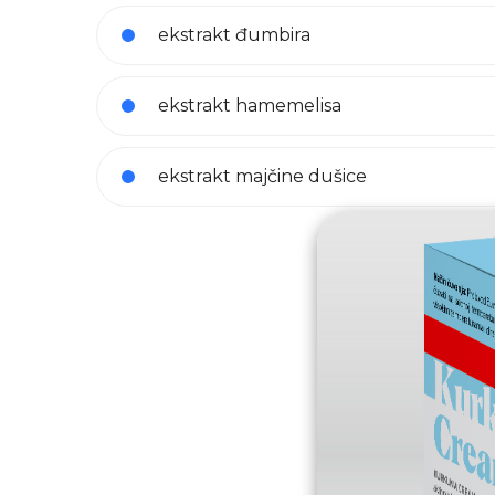
ekstrakt đumbira
ekstrakt hamemelisa
ekstrakt majčine dušice