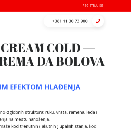
REGISTRUJ SE
+381 11 30 73 900
 CREAM COLD —
REMA DA BOLOVA
IM EFEKTOM HLAĐENJA
o-zglobnih struktura: ruku, vrata, ramena, leđa i
enja na mestu nanošenja.
e kod trenutnih ( akutnih ) upalnih stanja, kod