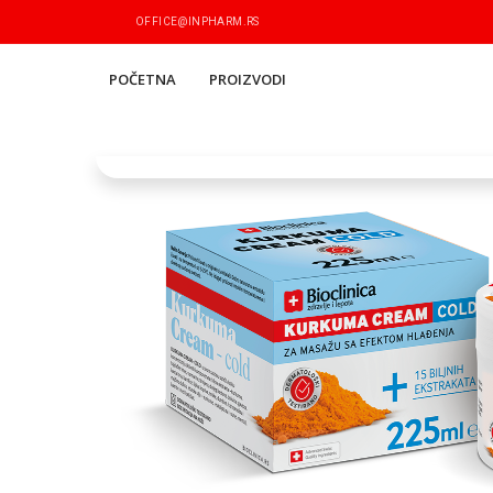
OFFICE@INPHARM.RS
POČETNA
PROIZVODI