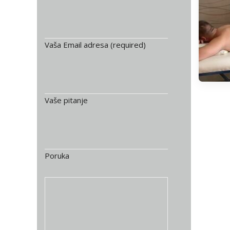
Vaša Email adresa (required)
Vaše pitanje
Poruka