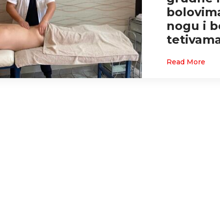
bolovima
nogu i b
tetivam
Read More