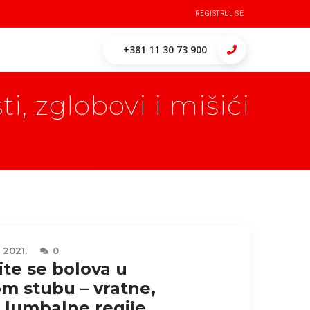
REGISTRUJ SE
+381 11 30 73 900
ti, zglobovi i mišići
 2021.
0
te se bolova u
m stubu – vratne,
 lumbalne regije,