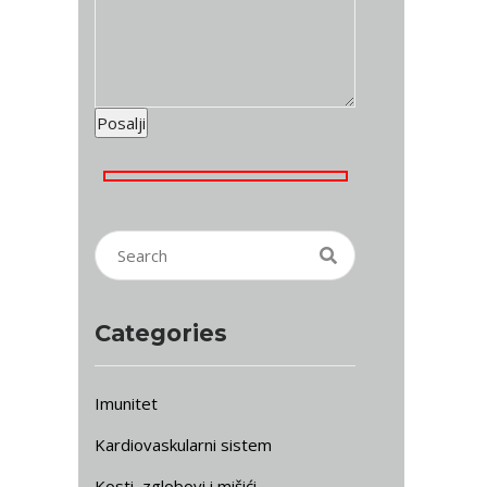
Categories
Imunitet
Kardiovaskularni sistem
Kosti, zglobovi i mišići