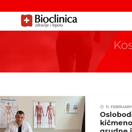
Kos
11. FEBRUARY
Oslobodi
kičmeno
grudne i