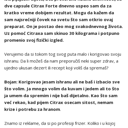
dve capsule Citrax Forte dnevno uspeo sam da za
kratko vreme dobijem rezultat. Mogu da kažem da
sam najsrećniji čovek na svetu što sam otkrio ovaj
preparat. On je postao deo mog svakodnevnog života.
Uz pomoć Citraxa sam skinuo 30 kilograma i potpuno
promenio svoj fizički izgled.
Verujemo da si tokom tog svog puta malo i korigovao svoju
ishranu. Da li možeš da nam preporučiš neki super zdrav, a
ujedno ukusan dezert ili recept koji voliš da spremaš?
Bojan: Korigovao jesam ishranu ali ne baš i izbacio sve
što volim. Ja mnogo volim da kuvam i jedem ali to što
ja umem da spremim i nije baš dijetalno. Kao što sam
već rekao, kad pijem Citrax osecam sitost, nemam
krize i potrebu za hranom
.
Znamo iz reklame, da si po profesiji frizer. Koliko i u kojoj