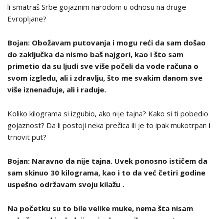
li smatraš Srbe gojaznim narodom u odnosu na druge
Evropljane?
Bojan: Obožavam putovanja i mogu reći da sam došao
do zaključka da nismo baš najgori, kao i što sam
primetio da su ljudi sve više počeli da vode računa o
svom izgledu, ali i zdravlju, što me svakim danom sve
više iznenađuje, ali i raduje.
Koliko kilograma si izgubio, ako nije tajna? Kako si ti pobedio
gojaznost? Da li postoji neka prečica ili je to ipak mukotrpan i
trnovit put?
Bojan: Naravno da nije tajna. Uvek ponosno ističem da
sam skinuo 30 kilograma, kao i to da već četiri godine
uspešno održavam svoju kilažu .
Na početku su to bile velike muke, nema šta nisam