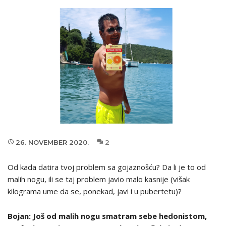
26. NOVEMBER 2020.
2
Od kada datira tvoj problem sa gojaznošću? Da li je to od
malih nogu, ili se taj problem javio malo kasnije (višak
kilograma ume da se, ponekad, javi i u pubertetu)?
Bojan:
Još od malih nogu smatram sebe hedonistom,