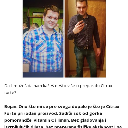
Da li možeš da nam kažeš nešto više o preparatu Citrax
forte?
Bojan: Ono što mi se pre svega dopalo je što je Citrax
Forte prirodan proizvod. Sadrži sok od gorke
pomorandže, vitamin C i limun. Bez gladovanja i
iscrpljujućih dijeta, bez preterane fizičke aktivnosti, sa