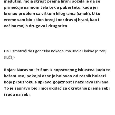
međutim, moja strast prema hrani počela je da se
primećuje na mom telu tek u pubertetu, kada je i
krenuo problem sa viškom kilograma (smeh). U to
vreme sam bio sklon brzoj i nezdravoj hrani, kao i
većina mojih drugova i drugarica.
Da li smatraš da i genetika nekada ima udela i kakav je tvoj
slučaj?
Bojan: Naravno! Pričam iz sopstvenog iskustva kada to
kažem. Moj pokojni otac je bolovao od raznih bolesti
koje prouzrokuje upravo gojaznost i nezdrava ishrana.
To je zapravo bio i moj okidač za okretanje prema sebi
i radu na sebi.