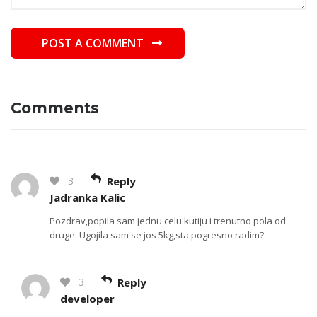
POST A COMMENT
POST A COMMENT
Comments
3
Reply
Jadranka Kalic
Pozdrav,popila sam jednu celu kutiju i trenutno pola od
druge. Ugojila sam se jos 5kg,sta pogresno radim?
3
Reply
developer