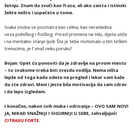
šetnju. Znam da zvuči kao fraza, ali ako zaista i istinski
želite nešto i uspećete u tome.
Svaka osoba se posmatra kao celina, kao neraskidiva
veza psihičkog i fizičkog. Pored promena na telu, dijeta utiče
i na mentalno stanje ljudi. Šta je tebe motivisalo u tim teškim
trenucima, je l’ imaš neku poruku?
Bojan:
Opet ću ponoviti da je zdravlje na prvom mestu
– to svakome treba biti zvezda vodilja. Nema ništa
lepše od toga kada odete na pregled i lekar vam kaže
da ste zdravi. Meni i jeste bila motivacija da sam zdrav
i da lepo izgledam.
I konačno, nakon svih muka i odricanja – OVO SAM NOVI
JA, NIKAD SNAŽNIJI I SIGURNIJI U SEBE, zahvaljujući
CITRAXU FORTE.