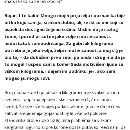
imao, i kako su se oni izborili?
Bojan: I te kako! Mnogo mojih prijatelja i poznanika bije
bitku koju sam ja, srećom dobio, ali, retki su oni koji su
uspeli da dostignu željenu težinu. Mislim da je razlog
tome, i pored prisutne jake volje i motivisanosti,
nedostatak samoodricanja. Za gubitak kilograma
potrebna je jaka volja, želja i motivisanost, a moj cilj je
bio taj – da dokažem prvo sebi, pa onda i drugima da ja
to mogu! I uspeo sam u tome! Sada motivišem ljude sa
viškom kilograma, i dajem im podršku, jer, ako sam
mogao ja, mogu i svi.
Broj osoba koje bije bitku sa kilogramima je svakim danom
sve veći i poprima epidemijske razmere (1,7 milijardi u
svetu). Što se tiče Srbije, podaci takođe govore da je i nas
zahvatila epidemija gojaznosti gde više od polovine
stanovnika Srbije ( oko 52%), ima problema sa viškom
kilograma. Sigurno si pre korone dosta putovao. Reci nam, da