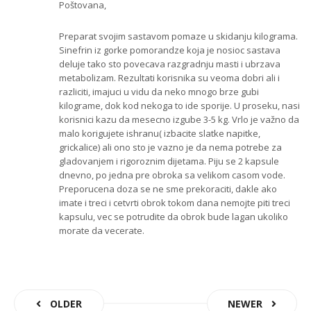
Poštovana,
Preparat svojim sastavom pomaze u skidanju kilograma.
Sinefrin iz gorke pomorandze koja je nosioc sastava
deluje tako sto povecava razgradnju masti i ubrzava
metabolizam. Rezultati korisnika su veoma dobri ali i
razliciti, imajuci u vidu da neko mnogo brze gubi
kilograme, dok kod nekoga to ide sporije. U proseku, nasi
korisnici kazu da mesecno izgube 3-5 kg. Vrlo je važno da
malo korigujete ishranu( izbacite slatke napitke,
grickalice) ali ono sto je vazno je da nema potrebe za
gladovanjem i rigoroznim dijetama. Piju se 2 kapsule
dnevno, po jedna pre obroka sa velikom casom vode.
Preporucena doza se ne sme prekoraciti, dakle ako
imate i treci i cetvrti obrok tokom dana nemojte piti treci
kapsulu, vec se potrudite da obrok bude lagan ukoliko
morate da vecerate.
OLDER
NEWER