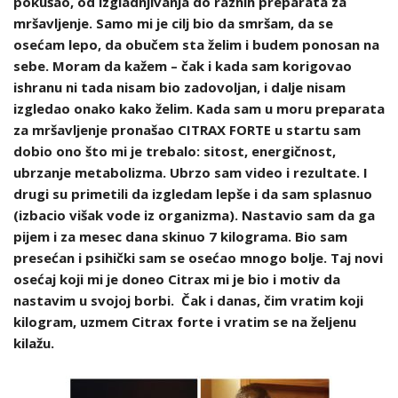
pokušao, od izgladnjivanja do raznih preparata za
mršavljenje. Samo mi je cilj bio da smršam, da se
osećam lepo, da obučem sta želim i budem ponosan na
sebe. Moram da kažem – čak i kada sam korigovao
ishranu ni tada nisam bio zadovoljan, i dalje nisam
izgledao onako kako želim. Kada sam u moru preparata
za mršavljenje pronašao CITRAX FORTE u startu sam
dobio ono što mi je trebalo: sitost, energičnost,
ubrzanje metabolizma. Ubrzo sam video i rezultate. I
drugi su primetili da izgledam lepše i da sam splasnuo
(izbacio višak vode iz organizma). Nastavio sam da ga
pijem i za mesec dana skinuo 7 kilograma. Bio sam
presećan i psihički sam se osećao mnogo bolje. Taj novi
osećaj koji mi je doneo Citrax mi je bio i motiv da
nastavim u svojoj borbi. Čak i danas, čim vratim koji
kilogram, uzmem Citrax forte i vratim se na željenu
kilažu.