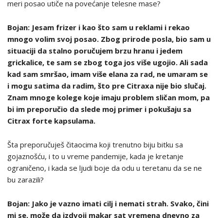
meri posao utiče na povećanje telesne mase?
Bojan: Jesam frizer i kao što sam u reklami i rekao
mnogo volim svoj posao. Zbog prirode posla, bio sam u
situaciji da stalno poručujem brzu hranu i jedem
grickalice, te sam se zbog toga jos više ugojio. Ali sada
kad sam smršao, imam više elana za rad, ne umaram se
i mogu satima da radim, što pre Citraxa nije bio slučaj.
Znam mnoge kolege koje imaju problem sličan mom, pa
bi im preporučio da slede moj primer i pokušaju sa
Citrax forte kapsulama.
Šta preporučuješ čitaocima koji trenutno biju bitku sa
gojaznošću, i to u vreme pandemije, kada je kretanje
ograničeno, i kada se ljudi boje da odu u teretanu da se ne
bu zarazili?
Bojan: Jako je vazno imati cilj i nemati strah. Svako, čini
mi se, može da izdvoji makar sat vremena dnevno za