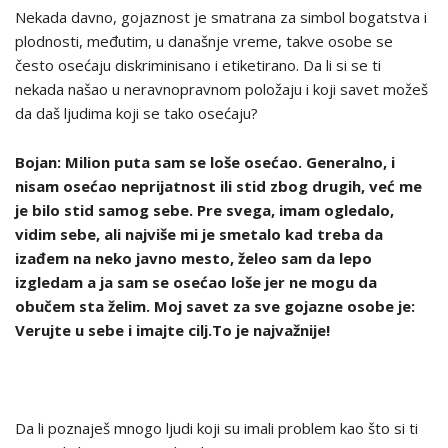
Nekada davno, gojaznost je smatrana za simbol bogatstva i
plodnosti, međutim, u današnje vreme, takve osobe se
često osećaju diskriminisano i etiketirano. Da li si se ti
nekada našao u neravnopravnom položaju i koji savet možeš
da daš ljudima koji se tako osećaju?
Bojan: Milion puta sam se loše osećao. Generalno, i
nisam osećao neprijatnost ili stid zbog drugih, već me
je bilo stid samog sebe. Pre svega, imam ogledalo,
vidim sebe, ali najviše mi je smetalo kad treba da
izađem na neko javno mesto, želeo sam da lepo
izgledam a ja sam se osećao loše jer ne mogu da
obučem sta želim. Moj savet za sve gojazne osobe je:
Verujte u sebe i imajte cilj.To je najvažnije!
Da li poznaješ mnogo ljudi koji su imali problem kao što si ti